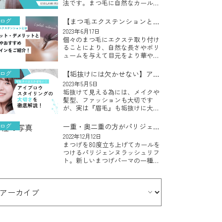
法です。まつ毛に自然なカールを
与えることで、まつ毛をより長く
ボリューム感のある印象的な目元
ログ
【まつ毛エクステンションと
にすることができ、カールがつい
は】メリット・デメリットと素
2023年6月17日
たまつ毛は目を大きく見せたり、
個々のまつ毛にエクステ取り付け
材やおすすめデザインをご紹
目力をアッ […]
ることにより、自然な長さやボリ
介！
ュームを与えて目元をより華やか
な印象にすることができるまつ毛
エクステンションですが、自分の
ログ
【垢抜けには欠かせない】アイ
目元に似合う素材やデザインが何
ブロスタイリングの大切さを徹
2023年5月5日
なのかわからないとお悩みの方も
垢抜けて見える為には、メイクや
底解説！
多いのでは […]
髪型、ファッションも大切です
が、実は『眉毛』も垢抜けに大切
な要素のひとつです！今回は、顔
の印象や表情に大きな影響を与え
ログ
一重・奥二重の方がパリジェン
る重要な要素となる『眉毛』を整
ヌラッシュリフトを受ける際の
2022年12月12日
える『アイブロウスタイリング』
まつげを80度立ち上げてカールを
ポイント
についてご説 […]
つけるパリジェンヌラッシュリフ
ト。新しいまつげパーマの一種と
して、若者を中心に人気が急上昇
しているまつげの矯正方法です。
華やかで若々しく見えるというこ
とから人気を集めているパリジェ
ンヌラ […]