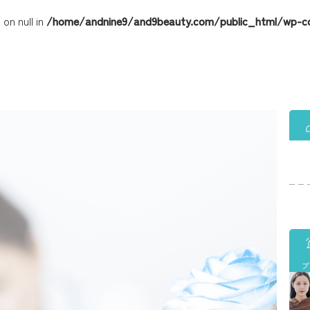
on null in
/home/andnine9/and9beauty.com/public_html/wp-c
ブ