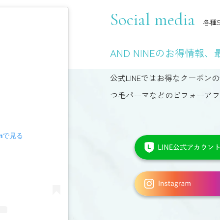
Social media
各種S
AND NINEのお得情報、
公式LINEではお得なクーポンの
つ毛パーマなどのビフォーアフ
amで見る
LINE
は
こ
ち
イ
ら
ン
か
ス
ら
タ