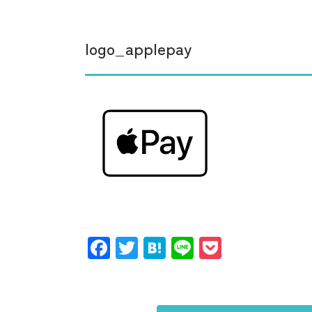
logo_applepay
Facebook
Twitter
Hatena
Line
Pocket