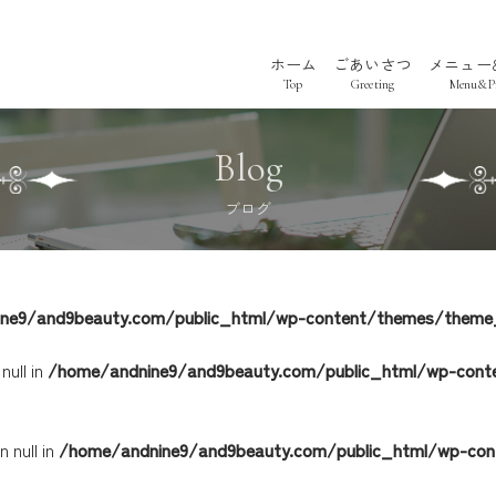
ホーム
ごあいさつ
メニュー
Top
Greeting
Menu&Pr
Blog
ブログ
ne9/and9beauty.com/public_html/wp-content/themes/theme_
情報
ログ
美まつげ
ハーブピーリング
null in
/home/andnine9/and9beauty.com/public_html/wp-cont
 null in
/home/andnine9/and9beauty.com/public_html/wp-con