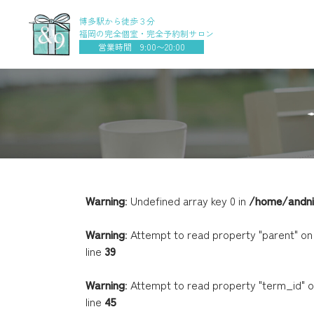
博多駅から徒歩３分
福岡の完全個室・完全予約制サロン
営業時間 9:00〜20:00
Warning
: Undefined array key 0 in
お知らせ
会社概要
美眉
/home/andni
採用
ブ
Warning
: Attempt to read property "parent" on 
line
39
Warning
: Attempt to read property "term_id" on
line
45