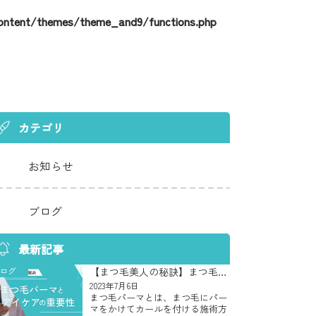
ontent/themes/theme_and9/functions.php
カテゴリ
お知らせ
ブログ
最新記事
ログ
【まつ毛美人の秘訣】まつ毛パ
ーマとアイケアの重要性
2023年7月6日
まつ毛パーマとは、まつ毛にパー
マをかけてカールを付ける施術方