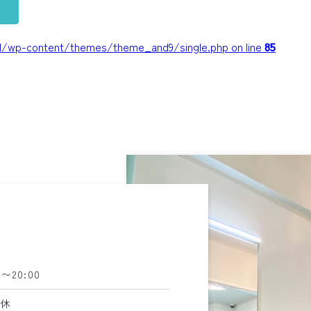
/wp-content/themes/theme_and9/single.php on line
85
0〜20:00
定休