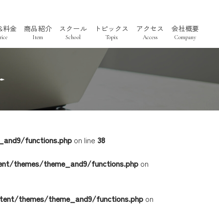
&料金
商品紹介
スクール
トピックス
アクセス
会社概要
ice
Item
School
Topix
Access
Company
and9/functions.php
on line
38
脱毛
ent/themes/theme_and9/functions.php
on
tent/themes/theme_and9/functions.php
on