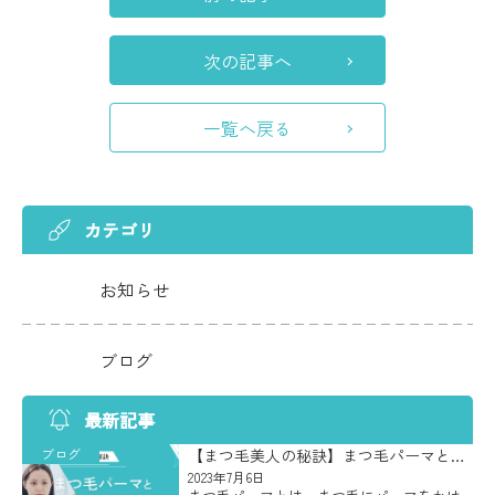
次の記事へ
一覧へ戻る
カテゴリ
お知らせ
ブログ
最新記事
ブログ
【まつ毛美人の秘訣】まつ毛パーマとア
イケアの重要性
2023年7月6日