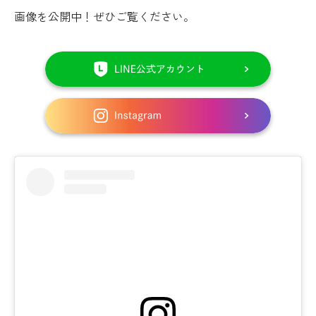
画像を公開中！ぜひご覧ください。
LINE
は
こ
イ
ち
ン
ら
ス
か
タ
ら
グ
ラ
ム
は
こ
ち
ら
か
ら