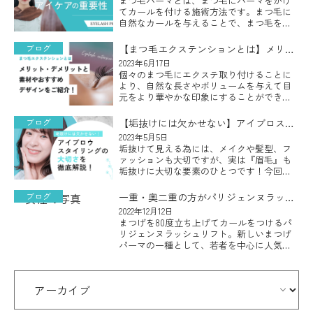
まつ毛パーマとは、まつ毛にパーマをかけ
てカールを付ける施術方法です。まつ毛に
自然なカールを与えることで、まつ毛をよ
り長くボリューム感のある印象的な目元に
することができ、カールがついたまつ毛は
ブログ
【まつ毛エクステンションとは】メリッ
目を大きく見せたり、目力をアッ […]
ト・デメリットと素材やおすすめデザイ
2023年6月17日
個々のまつ毛にエクステ取り付けることに
ンをご紹介！
より、自然な長さやボリュームを与えて目
元をより華やかな印象にすることができる
まつ毛エクステンションですが、自分の目
元に似合う素材やデザインが何なのかわか
ブログ
【垢抜けには欠かせない】アイブロスタ
らないとお悩みの方も多いのでは […]
イリングの大切さを徹底解説！
2023年5月5日
垢抜けて見える為には、メイクや髪型、フ
ァッションも大切ですが、実は『眉毛』も
垢抜けに大切な要素のひとつです！今回
は、顔の印象や表情に大きな影響を与える
重要な要素となる『眉毛』を整える『アイ
ブログ
一重・奥二重の方がパリジェンヌラッシ
ブロウスタイリング』についてご説 […]
ュリフトを受ける際のポイント
2022年12月12日
まつげを80度立ち上げてカールをつけるパ
リジェンヌラッシュリフト。新しいまつげ
パーマの一種として、若者を中心に人気が
急上昇しているまつげの矯正方法です。 華
やかで若々しく見えるということから人気
を集めているパリジェンヌラ […]