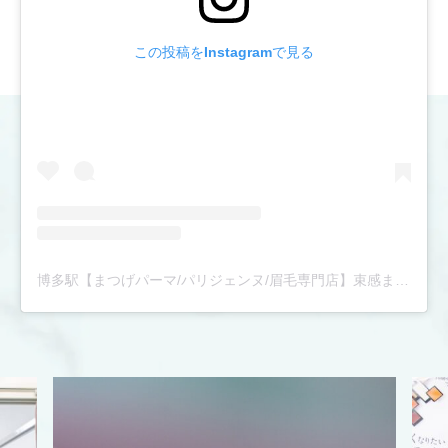
この投稿をInstagramで見る
博多駅【まつげパーマ/パリジェンヌ/眉毛専門店】束感まつ毛パーマ|骨格診断眉スタイリング|完全個室|アンドナイン(@andnine9)がシェアした投稿