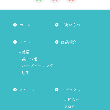
こ
は
ン
ち
こ
ス
ら
ち
タ
か
ら
グ
ホーム
ごあいさつ
ら
か
ラ
ら
ム
は
メニュー
商品紹介
こ
ち
- 美眉
ら
- 美まつ毛
か
- ハーブピーリング
ら
- 脱毛
スクール
トピックス
- お知らせ
- ブログ