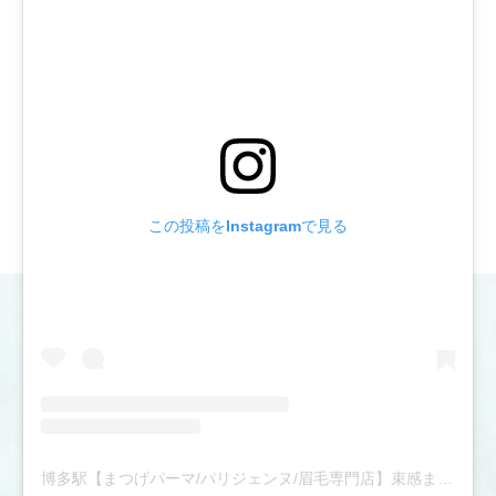
ム
は
こ
ち
ら
か
ら
この投稿をInstagramで見る
博多駅【まつげパーマ/パリジェンヌ/眉毛専門店】束感まつ毛パーマ|骨格診断眉スタイリング|完全個室|アンドナイン(@andnine9)がシェアした投稿