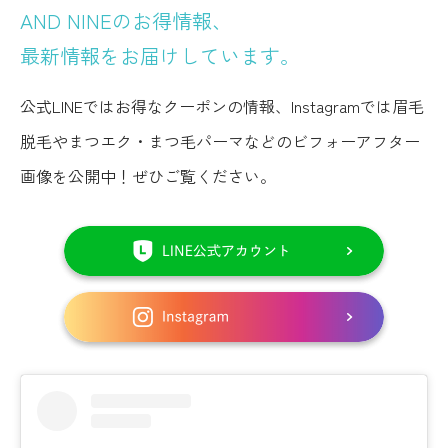
AND NINEのお得情報、
最新情報をお届けしています。
公式LINEではお得なクーポンの情報、Instagramでは眉毛
脱毛やまつエク・まつ毛パーマなどのビフォーアフター
画像を公開中！ぜひご覧ください。
LINE
は
こ
イ
ち
ン
ら
ス
か
タ
ら
グ
ラ