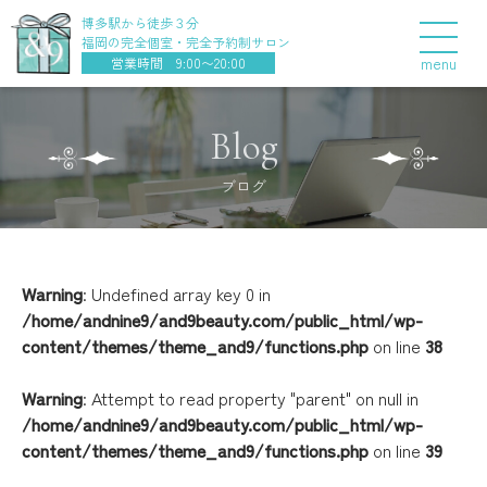
博多駅から徒歩３分
福岡の完全個室・完全予約制サロン
menu
営業時間 9:00〜20:00
Blog
ブログ
Warning
: Undefined array key 0 in
/home/andnine9/and9beauty.com/public_html/wp-
content/themes/theme_and9/functions.php
on line
38
Warning
: Attempt to read property "parent" on null in
/home/andnine9/and9beauty.com/public_html/wp-
content/themes/theme_and9/functions.php
on line
39