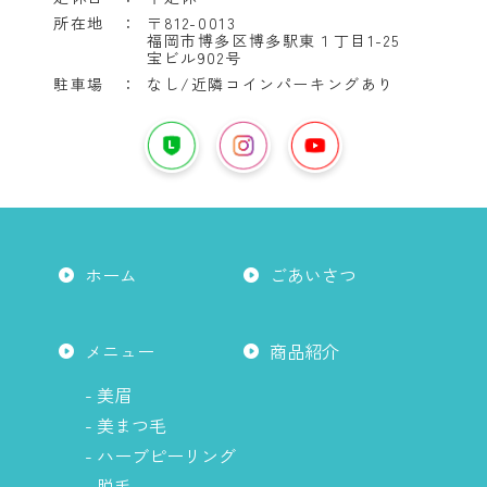
所在地 ：
〒812-0013
福岡市博多区博多駅東１丁目1-25
宝ビル902号
駐車場 ：
なし/近隣コインパーキングあり
YouTube
は
LINE
イ
こ
は
ン
ち
こ
ス
ら
ち
タ
か
ら
グ
ホーム
ごあいさつ
ら
か
ラ
ら
ム
は
メニュー
商品紹介
こ
ち
- 美眉
ら
- 美まつ毛
か
- ハーブピーリング
ら
- 脱毛