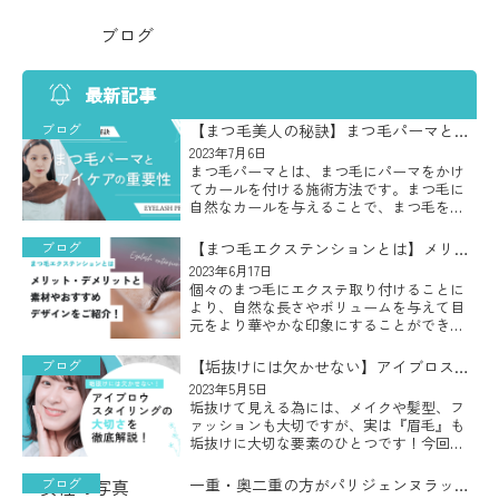
ブログ
最新記事
ブログ
【まつ毛美人の秘訣】まつ毛パーマとア
イケアの重要性
2023年7月6日
まつ毛パーマとは、まつ毛にパーマをかけ
てカールを付ける施術方法です。まつ毛に
自然なカールを与えることで、まつ毛をよ
り長くボリューム感のある印象的な目元に
することができ、カールがついたまつ毛は
ブログ
【まつ毛エクステンションとは】メリッ
目を大きく見せたり、目力をアッ […]
ト・デメリットと素材やおすすめデザイ
2023年6月17日
個々のまつ毛にエクステ取り付けることに
ンをご紹介！
より、自然な長さやボリュームを与えて目
元をより華やかな印象にすることができる
まつ毛エクステンションですが、自分の目
元に似合う素材やデザインが何なのかわか
ブログ
【垢抜けには欠かせない】アイブロスタ
らないとお悩みの方も多いのでは […]
イリングの大切さを徹底解説！
2023年5月5日
垢抜けて見える為には、メイクや髪型、フ
ァッションも大切ですが、実は『眉毛』も
垢抜けに大切な要素のひとつです！今回
は、顔の印象や表情に大きな影響を与える
重要な要素となる『眉毛』を整える『アイ
ブログ
一重・奥二重の方がパリジェンヌラッシ
ブロウスタイリング』についてご説 […]