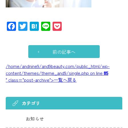
Facebook
Twitter
Hatena
Line
Pocket
前の記事へ
/home/andnine9/and9beauty.com/public_html/wp-
content/themes/theme_and9/single.php on line
85
" class="post-archive">一覧へ戻る
カテゴリ
お知らせ