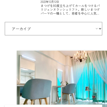
ュリフトを受ける際のポイント
2022年12月12日
まつげを80度立ち上げてカールをつけるパ
リジェンヌラッシュリフト。新しいまつげ
パーマの一種として、若者を中心に人気が
急上昇しているまつげの矯正方法です。 華
やかで若々しく見えるということから人気
を集めているパリジェンヌラ […]