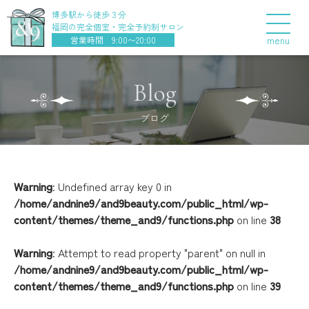
博多駅から徒歩３分
福岡の完全個室・完全予約制サロン
menu
営業時間 9:00〜20:00
Blog
ブログ
Warning
: Undefined array key 0 in
/home/andnine9/and9beauty.com/public_html/wp-
content/themes/theme_and9/functions.php
on line
38
Warning
: Attempt to read property "parent" on null in
/home/andnine9/and9beauty.com/public_html/wp-
content/themes/theme_and9/functions.php
on line
39