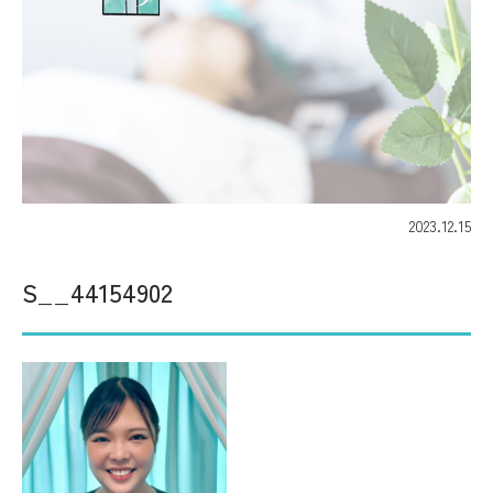
2023.12.15
S__44154902