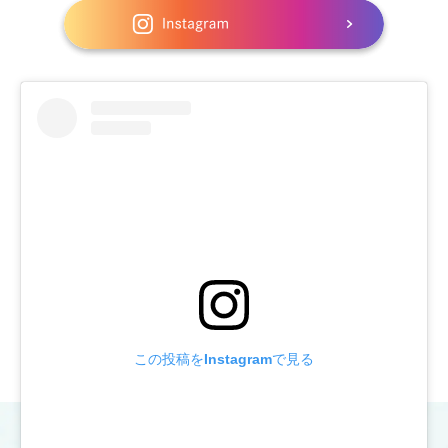
イ
ち
ン
ら
ス
か
タ
ら
グ
ラ
ム
は
こ
ち
ら
か
ら
この投稿をInstagramで見る