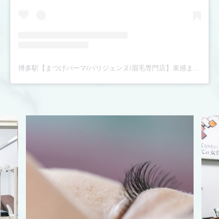
博多駅【まつげパーマ/パリジェンヌ/眉毛専門店】束感まつ毛パーマ|骨格診断眉スタイリング|完全個室|アンドナイン(@andnine9)がシェアした投稿