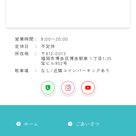
営業時間：
9:00〜20:00
定休日 ：
不定休
所在地 ：
〒812-0013
福岡市博多区博多駅東１丁目1-25
宝ビル902号
駐車場 ：
なし/近隣コインパーキングあり
YouTube
は
LINE
イ
こ
は
ン
ち
こ
ス
ら
ち
タ
か
ら
グ
ホーム
ごあいさつ
ら
か
ラ
ら
ム