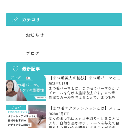
カテゴリ
お知らせ
ブログ
最新記事
ブログ
【まつ毛美人の秘訣】まつ毛パーマとア
イケアの重要性
2023年7月6日
まつ毛パーマとは、まつ毛にパーマをかけ
てカールを付ける施術方法です。まつ毛に
自然なカールを与えることで、まつ毛をよ
り長くボリューム感のある印象的な目元に
することができ、カールがついたまつ毛は
ブログ
【まつ毛エクステンションとは】メリッ
目を大きく見せたり、目力をアッ […]
ト・デメリットと素材やおすすめデザイ
2023年6月17日
個々のまつ毛にエクステ取り付けることに
ンをご紹介！
より、自然な長さやボリュームを与えて目
元をより華やかな印象にすることができる