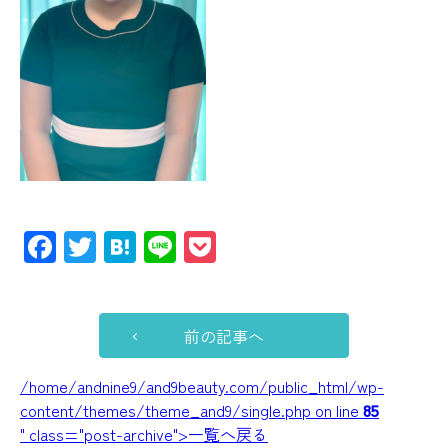
Facebook
Twitter
Hatena
Line
Pocket
前の記事へ
/home/andnine9/and9beauty.com/public_html/wp-
content/themes/theme_and9/single.php on line
85
" class="post-archive">一覧へ戻る