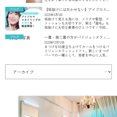
まつ毛エクステンションですが、自分の目
元に似合う素材やデザインが何なのかわか
ブログ
【垢抜けには欠かせない】アイブロスタ
らないとお悩みの方も多いのでは […]
イリングの大切さを徹底解説！
2023年5月5日
垢抜けて見える為には、メイクや髪型、フ
ァッションも大切ですが、実は『眉毛』も
垢抜けに大切な要素のひとつです！今回
は、顔の印象や表情に大きな影響を与える
重要な要素となる『眉毛』を整える『アイ
ブログ
一重・奥二重の方がパリジェンヌラッシ
ブロウスタイリング』についてご説 […]
ュリフトを受ける際のポイント
2022年12月12日
まつげを80度立ち上げてカールをつけるパ
リジェンヌラッシュリフト。新しいまつげ
パーマの一種として、若者を中心に人気が
急上昇しているまつげの矯正方法です。 華
やかで若々しく見えるということから人気
を集めているパリジェンヌラ […]