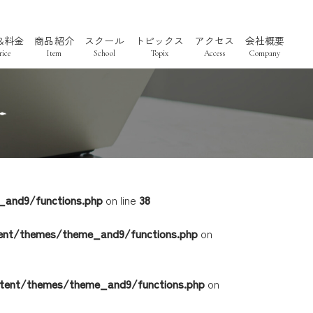
&料金
商品紹介
スクール
トピックス
アクセス
会社概要
ice
Item
School
Topix
Access
Company
and9/functions.php
on line
38
脱毛
ent/themes/theme_and9/functions.php
on
tent/themes/theme_and9/functions.php
on