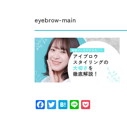
eyebrow-main
Facebook
Twitter
Hatena
Line
Pocket