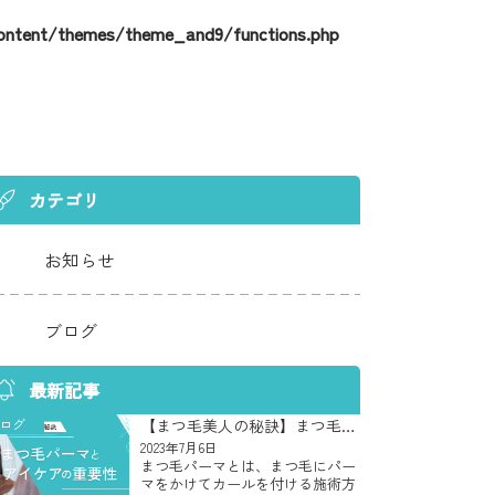
ontent/themes/theme_and9/functions.php
カテゴリ
お知らせ
ブログ
最新記事
ログ
【まつ毛美人の秘訣】まつ毛パ
ーマとアイケアの重要性
2023年7月6日
まつ毛パーマとは、まつ毛にパー
マをかけてカールを付ける施術方