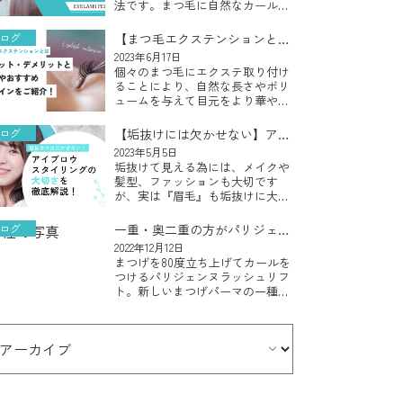
法です。まつ毛に自然なカールを
与えることで、まつ毛をより長く
ボリューム感のある印象的な目元
ログ
【まつ毛エクステンションと
にすることができ、カールがつい
は】メリット・デメリットと素
2023年6月17日
たまつ毛は目を大きく見せたり、
個々のまつ毛にエクステ取り付け
材やおすすめデザインをご紹
目力をアッ […]
ることにより、自然な長さやボリ
介！
ュームを与えて目元をより華やか
な印象にすることができるまつ毛
エクステンションですが、自分の
ログ
【垢抜けには欠かせない】アイ
目元に似合う素材やデザインが何
ブロスタイリングの大切さを徹
2023年5月5日
なのかわからないとお悩みの方も
垢抜けて見える為には、メイクや
底解説！
多いのでは […]
髪型、ファッションも大切です
が、実は『眉毛』も垢抜けに大切
な要素のひとつです！今回は、顔
の印象や表情に大きな影響を与え
ログ
一重・奥二重の方がパリジェン
る重要な要素となる『眉毛』を整
ヌラッシュリフトを受ける際の
2022年12月12日
える『アイブロウスタイリング』
まつげを80度立ち上げてカールを
ポイント
についてご説 […]
つけるパリジェンヌラッシュリフ
ト。新しいまつげパーマの一種と
して、若者を中心に人気が急上昇
しているまつげの矯正方法です。
華やかで若々しく見えるというこ
とから人気を集めているパリジェ
ンヌラ […]