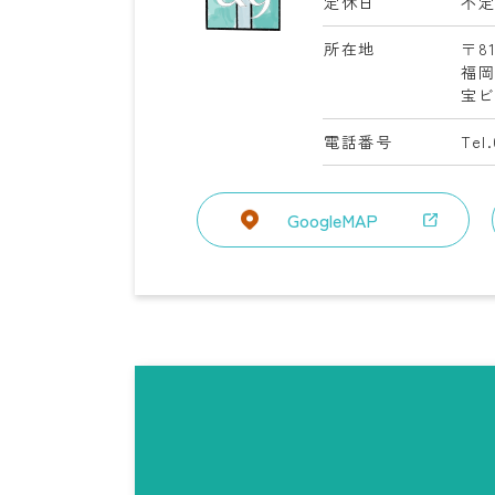
定休日
不
所在地
〒81
福
宝ビ
電話番号
Tel
GoogleMAP