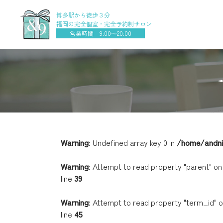
博多駅から徒歩３分
福岡の完全個室・完全予約制サロン
営業時間 9:00〜20:00
Warning
: Undefined array key 0 in
お知らせ
会社概要
美眉
/home/andni
採用
ブ
Warning
: Attempt to read property "parent" on 
line
39
Warning
: Attempt to read property "term_id" on
line
45