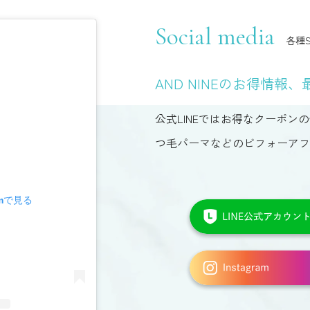
Social media
各種S
AND NINEのお得情報、
公式LINEではお得なクーポンの
つ毛パーマなどのビフォーアフ
amで見る
LINE
は
こ
ち
イ
ら
ン
か
ス
ら
タ