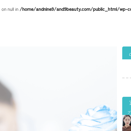
on null in
/home/andnine9/and9beauty.com/public_html/wp-c
ブ