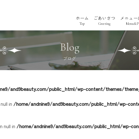
ホーム
ごあいさつ
メニュー
Top
Greeting
Menu&Pr
Blog
ブログ
ne9/and9beauty.com/public_html/wp-content/themes/theme_
情報
ログ
美まつげ
ハーブピーリング
null in
/home/andnine9/and9beauty.com/public_html/wp-cont
 null in
/home/andnine9/and9beauty.com/public_html/wp-con