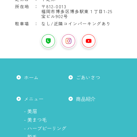
所在地 ：
〒812-0013
福岡市博多区博多駅東１丁目1-25
宝ビル902号
駐車場 ：
なし/近隣コインパーキングあり
YouTube
は
LINE
イ
こ
は
ン
ち
こ
ス
ら
ち
タ
か
ら
グ
ホーム
ごあいさつ
ら
か
ラ
ら
ム
は
メニュー
商品紹介
こ
ち
- 美眉
ら
- 美まつ毛
か
- ハーブピーリング
ら
- 脱毛