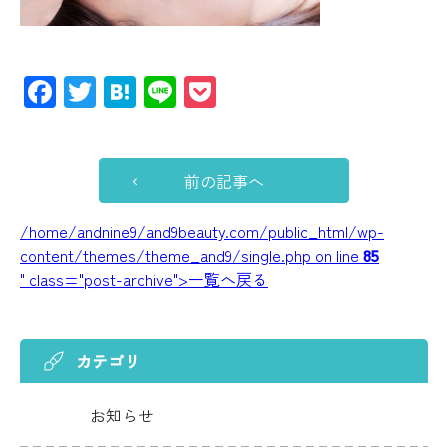
Facebook
Twitter
Hatena
Line
Pocket
前の記事へ
/home/andnine9/and9beauty.com/public_html/wp-
content/themes/theme_and9/single.php on line
85
" class="post-archive">一覧へ戻る
カテゴリ
お知らせ