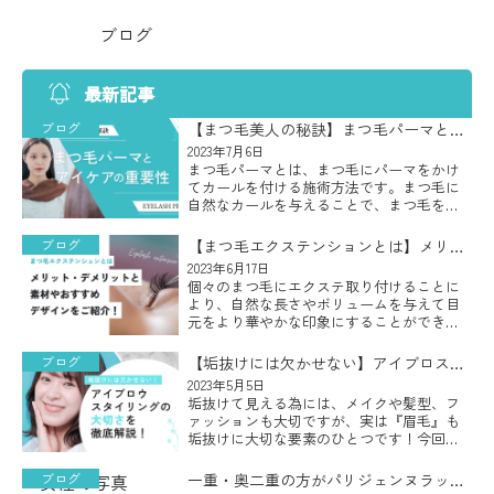
ブログ
最新記事
ブログ
【まつ毛美人の秘訣】まつ毛パーマとア
イケアの重要性
2023年7月6日
まつ毛パーマとは、まつ毛にパーマをかけ
てカールを付ける施術方法です。まつ毛に
自然なカールを与えることで、まつ毛をよ
り長くボリューム感のある印象的な目元に
することができ、カールがついたまつ毛は
ブログ
【まつ毛エクステンションとは】メリッ
目を大きく見せたり、目力をアッ […]
ト・デメリットと素材やおすすめデザイ
2023年6月17日
個々のまつ毛にエクステ取り付けることに
ンをご紹介！
より、自然な長さやボリュームを与えて目
元をより華やかな印象にすることができる
まつ毛エクステンションですが、自分の目
元に似合う素材やデザインが何なのかわか
ブログ
【垢抜けには欠かせない】アイブロスタ
らないとお悩みの方も多いのでは […]
イリングの大切さを徹底解説！
2023年5月5日
垢抜けて見える為には、メイクや髪型、フ
ァッションも大切ですが、実は『眉毛』も
垢抜けに大切な要素のひとつです！今回
は、顔の印象や表情に大きな影響を与える
重要な要素となる『眉毛』を整える『アイ
ブログ
一重・奥二重の方がパリジェンヌラッシ
ブロウスタイリング』についてご説 […]