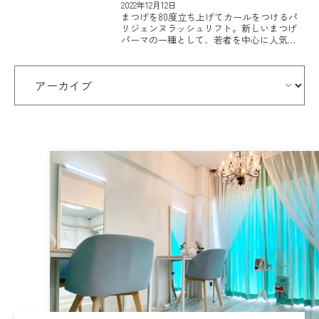
ュリフトを受ける際のポイント
2022年12月12日
まつげを80度立ち上げてカールをつけるパ
リジェンヌラッシュリフト。新しいまつげ
パーマの一種として、若者を中心に人気が
急上昇しているまつげの矯正方法です。 華
やかで若々しく見えるということから人気
を集めているパリジェンヌラ […]