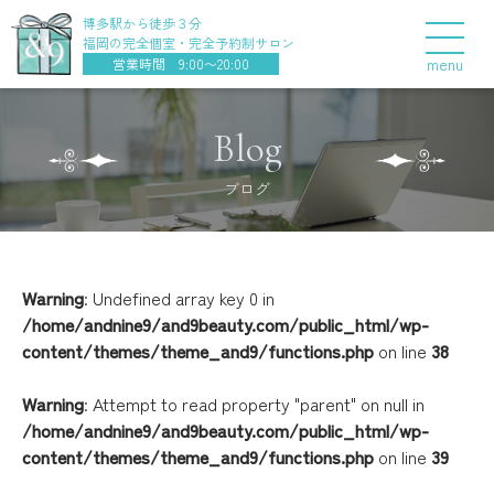
博多駅から徒歩３分
福岡の完全個室・完全予約制サロン
menu
営業時間 9:00〜20:00
Blog
ブログ
Warning
: Undefined array key 0 in
/home/andnine9/and9beauty.com/public_html/wp-
content/themes/theme_and9/functions.php
on line
38
Warning
: Attempt to read property "parent" on null in
/home/andnine9/and9beauty.com/public_html/wp-
content/themes/theme_and9/functions.php
on line
39