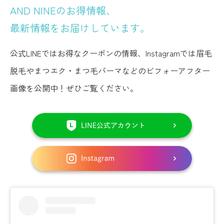
AND NINEのお得情報、
最新情報をお届けしています。
公式LINEではお得なクーポンの情報、Instagramでは眉毛
脱毛やまつエク・まつ毛パーマなどのビフォーアフター
画像を公開中！ぜひご覧ください。
LINE
は
こ
イ
ち
ン
ら
ス
か
タ
ら
グ
ラ