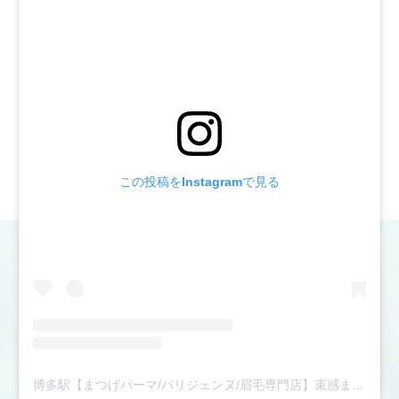
ム
は
こ
ち
ら
か
ら
この投稿をInstagramで見る
博多駅【まつげパーマ/パリジェンヌ/眉毛専門店】束感まつ毛パーマ|骨格診断眉スタイリング|完全個室|アンドナイン(@andnine9)がシェアした投稿