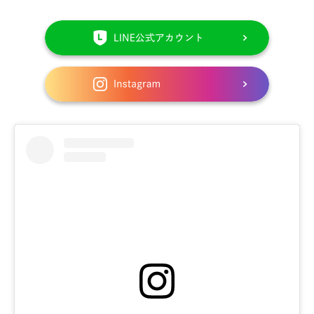
LINE
は
こ
イ
ち
ン
ら
ス
か
タ
ら
グ
ラ
ム
は
こ
ち
ら
か
ら