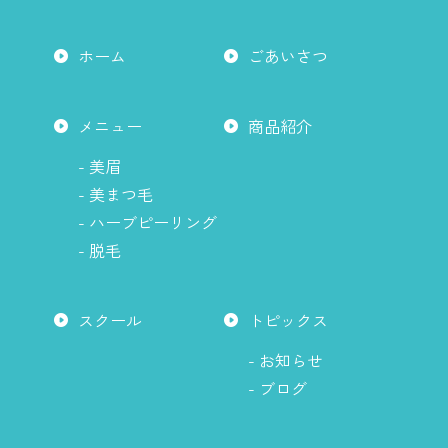
ら
ち
タ
か
ら
グ
ホーム
ごあいさつ
ら
か
ラ
ら
ム
は
メニュー
商品紹介
こ
ち
- 美眉
ら
- 美まつ毛
か
- ハーブピーリング
ら
- 脱毛
スクール
トピックス
- お知らせ
- ブログ