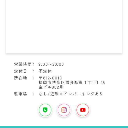
営業時間：
9:00〜20:00
定休日 ：
不定休
所在地 ：
〒812-0013
福岡市博多区博多駅東１丁目1-25
宝ビル902号
駐車場 ：
なし/近隣コインパーキングあり
YouTube
は
LINE
イ
こ
は
ン
ち
こ
ス