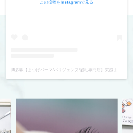
この投稿をInstagramで見る
博多駅【まつげパーマ/パリジェンヌ/眉毛専門店】束感まつ毛パーマ|骨格診断眉スタイリング|完全個室|アンドナイン(@andnine9)がシェアした投稿