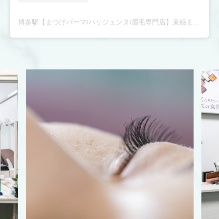
博多駅【まつげパーマ/パリジェンヌ/眉毛専門店】束感まつ毛パーマ|骨格診断眉スタイリング|完全個室|アンドナイン(@andnine9)がシェアした投稿