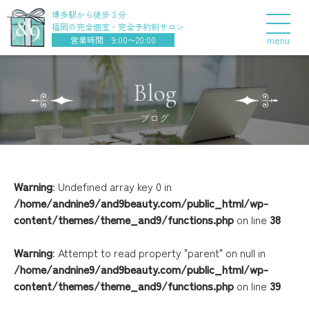
博多駅から徒歩３分
福岡の完全個室・完全予約制サロン
menu
営業時間 9:00〜20:00
Blog
ブログ
Warning
: Undefined array key 0 in
/home/andnine9/and9beauty.com/public_html/wp-
content/themes/theme_and9/functions.php
on line
38
Warning
: Attempt to read property "parent" on null in
/home/andnine9/and9beauty.com/public_html/wp-
content/themes/theme_and9/functions.php
on line
39