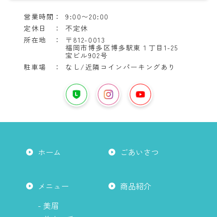
営業時間：
9:00〜20:00
定休日 ：
不定休
所在地 ：
〒812-0013
福岡市博多区博多駅東１丁目1-25
宝ビル902号
駐車場 ：
なし/近隣コインパーキングあり
YouTube
は
LINE
イ
こ
は
ン
ち
こ
ス
ら
ち
タ
か
ら
グ
ホーム
ごあいさつ
ら
か
ラ
ら
ム
は
メニュー
商品紹介
こ
ち
- 美眉
ら