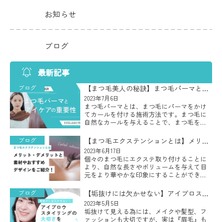
お知らせ
ブログ
最新記事
ブログ
【まつ毛美人の秘訣】まつ毛パーマとア
イケアの重要性
2023年7月6日
まつ毛パーマとは、まつ毛にパーマをかけ
てカールを付ける施術方法です。まつ毛に
自然なカールを与えることで、まつ毛をよ
り長くボリューム感のある印象的な目元に
することができ、カールがついたまつ毛は
ブログ
【まつ毛エクステンションとは】メリッ
目を大きく見せたり、目力をアッ […]
ト・デメリットと素材やおすすめデザイ
2023年6月17日
個々のまつ毛にエクステ取り付けることに
ンをご紹介！
より、自然な長さやボリュームを与えて目
元をより華やかな印象にすることができる
まつ毛エクステンションですが、自分の目
元に似合う素材やデザインが何なのかわか
ブログ
【垢抜けには欠かせない】アイブロスタ
らないとお悩みの方も多いのでは […]
イリングの大切さを徹底解説！
2023年5月5日
垢抜けて見える為には、メイクや髪型、フ
ァッションも大切ですが、実は『眉毛』も