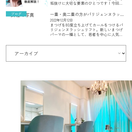
垢抜けに大切な要素のひとつです！今回
は、顔の印象や表情に大きな影響を与える
重要な要素となる『眉毛』を整える『アイ
ブログ
一重・奥二重の方がパリジェンヌラッシ
ブロウスタイリング』についてご説 […]
ュリフトを受ける際のポイント
2022年12月12日
まつげを80度立ち上げてカールをつけるパ
リジェンヌラッシュリフト。新しいまつげ
パーマの一種として、若者を中心に人気が
急上昇しているまつげの矯正方法です。 華
やかで若々しく見えるということから人気
を集めているパリジェンヌラ […]