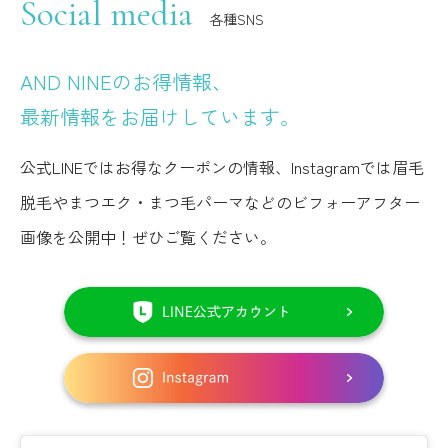
Social media
各種SNS
AND NINEのお得情報、
最新情報をお届けしています。
公式LINEではお得なクーポンの情報、Instagramでは眉毛
脱毛やまつエク・まつ毛パーマなどのビフォーアフター
画像を公開中！ぜひご覧ください。
LINE
は
こ
イ
ち
ン
ら
ス
か
タ
ら