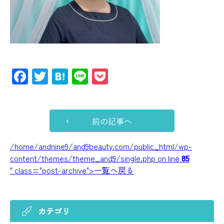
Facebook
Twitter
Hatena
Line
Pocket
前の記事へ
/home/andnine9/and9beauty.com/public_html/wp-
content/themes/theme_and9/single.php on line
85
" class="post-archive">一覧へ戻る
カテゴリ